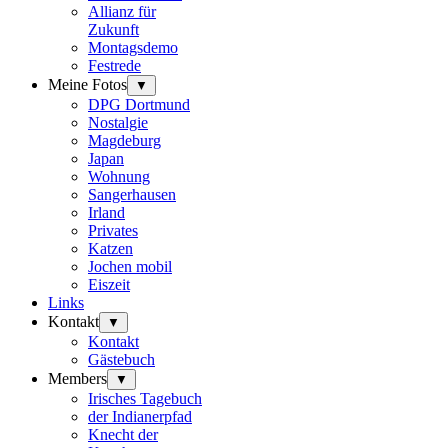
Allianz für
Zukunft
Montagsdemo
Festrede
Meine Fotos
▼
DPG Dortmund
Nostalgie
Magdeburg
Japan
Wohnung
Sangerhausen
Irland
Privates
Katzen
Jochen mobil
Eiszeit
Links
Kontakt
▼
Kontakt
Gästebuch
Members
▼
Irisches Tagebuch
der Indianerpfad
Knecht der