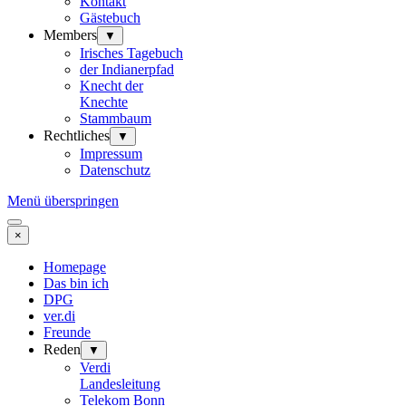
Kontakt
Gästebuch
Members
▼
Irisches Tagebuch
der Indianerpfad
Knecht der
Knechte
Stammbaum
Rechtliches
▼
Impressum
Datenschutz
Menü überspringen
×
Homepage
Das bin ich
DPG
ver.di
Freunde
Reden
▼
Verdi
Landesleitung
Telekom Bonn