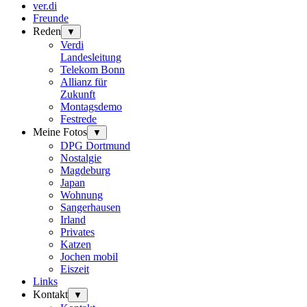
ver.di
Freunde
Reden
▼
Verdi
Landesleitung
Telekom Bonn
Allianz für
Zukunft
Montagsdemo
Festrede
Meine Fotos
▼
DPG Dortmund
Nostalgie
Magdeburg
Japan
Wohnung
Sangerhausen
Irland
Privates
Katzen
Jochen mobil
Eiszeit
Links
Kontakt
▼